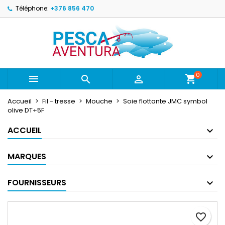
Téléphone:
+376 856 470
×
×
×
Ajouter à ma liste d'envies
Créer une liste d'envies
Connexion
Create new list
add_circle_outline
Vous devez être connecté pour ajouter des produits
Nom de la liste d'envies
à votre liste d'envies.
0



Annuler
Connexion
Annuler
Créer une liste d'envies
Accueil
Fil - tresse
Mouche
Soie flottante JMC symbol
olive DT+5F
ACCUEIL
MARQUES
FOURNISSEURS
favorite_border