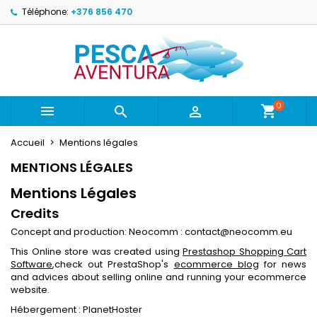
Téléphone:
+376 856 470
×
×
×
×
Ajouter à ma liste d'envies
((modalTitle))
Créer une liste d'envies
Connexion
Create new list
add_circle_outline
((confirmMessage))
Vous devez être connecté pour ajouter des produits
Nom de la liste d'envies
à votre liste d'envies.
0
((cancelText))
((modalDeleteText))



Annuler
Connexion
Annuler
Créer une liste d'envies
Accueil
Mentions légales
MENTIONS LÉGALES
Mentions Légales
Credits
Concept and production: Neocomm : contact@neocomm.eu
This Online store was created using
Prestashop Shopping Cart
Software
,check out PrestaShop's
ecommerce blog
for news
and advices about selling online and running your ecommerce
website.
Hébergement : PlanetHoster