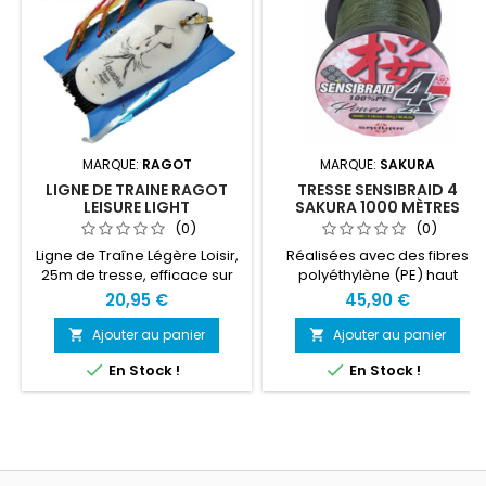
MARQUE:
RAGOT
MARQUE:
SAKURA
LIGNE DE TRAINE RAGOT
TRESSE SENSIBRAID 4
LEISURE LIGHT
SAKURA 1000 MÈTRES
(0)
(0)
Ligne de Traîne Légère Loisir,
Réalisées avec des fibres
25m de tresse, efficace sur
polyéthylène (PE) haut
les bars, lieus, morues,
module « Nippon SUPER PE »
20,95 €
45,90 €
maquereaux, bonites...
tissées selon un processus
ultra-serré « Micro Pitch » de
Ajouter au panier
Ajouter au panier


32 croisements par pouce


En Stock !
En Stock !
(pics), ces tresses Sakura
méritent plus qu’un simple
coup d’œil ! Le revêtement
unique « Velvet Glove », lui
donne une douceur
sensationnelle et offrent