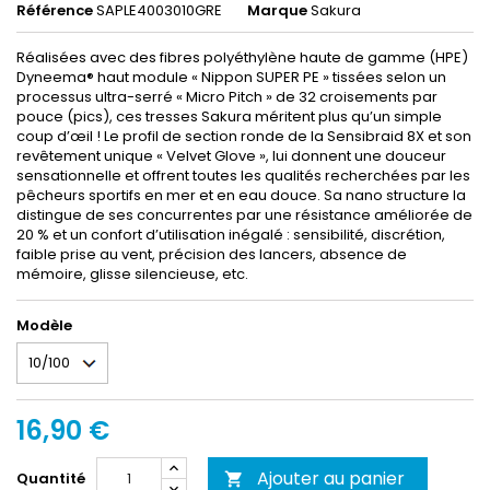
Référence
SAPLE4003010GRE
Marque
Sakura
Réalisées avec des fibres polyéthylène haute de gamme (HPE)
Dyneema® haut module « Nippon SUPER PE » tissées selon un
processus ultra-serré « Micro Pitch » de 32 croisements par
pouce (pics), ces tresses Sakura méritent plus qu’un simple
coup d’œil ! Le profil de section ronde de la Sensibraid 8X et son
revêtement unique « Velvet Glove », lui donnent une douceur
sensationnelle et offrent toutes les qualités recherchées par les
pêcheurs sportifs en mer et en eau douce. Sa nano structure la
distingue de ses concurrentes par une résistance améliorée de
20 % et un confort d’utilisation inégalé : sensibilité, discrétion,
faible prise au vent, précision des lancers, absence de
mémoire, glisse silencieuse, etc.
Modèle
16,90 €
Ajouter au panier
Quantité
