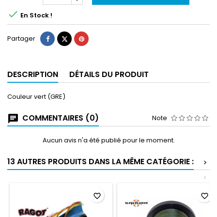

En Stock !
Partager
Tweet
Pinterest
Partager
DESCRIPTION
DÉTAILS DU PRODUIT
Couleur vert (GRE)
COMMENTAIRES (0)
Note
Aucun avis n'a été publié pour le moment.
13 AUTRES PRODUITS DANS LA MÊME CATÉGORIE :
>
<
favorite_border
favorite_border