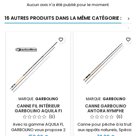
Aucun avis n'a été publié pour le moment.
16 AUTRES PRODUITS DANS LA MÊME CATÉGORIE :
>
<
favorite_border
favorite_border
MARQUE:
GARBOLINO
MARQUE:
GARBOLINO
CANNE FIL INTÉRIEUR
CANNE GARBOLINO
GARBOLINO AQUILA FI
ANTORA NYMPHE
(0)
(0)
Avec la gamme AQUILA FI,
Canne pour pêche à la truite
GARBOLINO vous propose 2
aux appâts naturels, Spécial
cannes longues pour la
nymphe La canne GARBOLINO