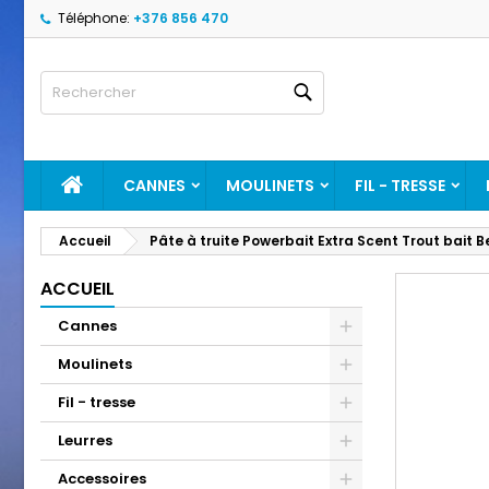
Téléphone:
+376 856 470
A
C
C
Rechercher
add_circle_outline
Vo
No
d'e
ACCUEIL
CANNES
MOULINETS
FIL - TRESSE
Accueil
Pâte à truite Powerbait Extra Scent Trout bait B
ACCUEIL
Cannes
Moulinets
Fil - tresse
Leurres
Accessoires