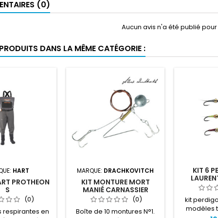
NTAIRES (0)
Aucun avis n'a été publié pou
 PRODUITS DANS LA MÊME CATÉGORIE :
KIT 6 
QUE:
HART
MARQUE:
DRACHKOVITCH
LAUREN
ART PROTHEON
KIT MONTURE MORT
S
MANIÉ CARNASSIER
DRACHKO N°1 X10
(0)
(0)
kit perdi
modèles t
 respirantes en
Boîte de 10 montures N°1.
saison aux