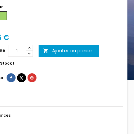
ur
e
Vert
5 €
Ajouter au panier
ité

Stock !
Partager
Tweet
Pinterest
er
vancés