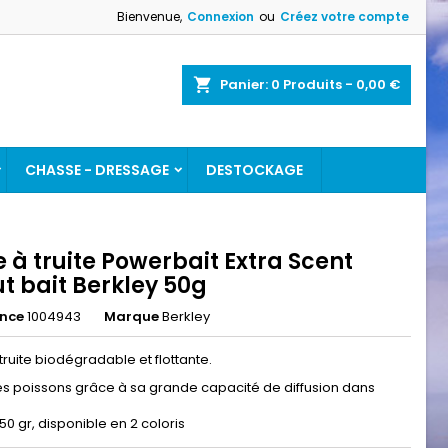
Bienvenue,
Connexion
ou
Créez votre compte
×
×
×
Panier
0
Produits -
0,00 €
CHASSE - DRESSAGE
DESTOCKAGE
n
s
 à truite Powerbait Extra Scent
t bait Berkley 50g
ence
1004943
Marque
Berkley
truite biodégradable et flottante.
les poissons grâce à sa grande capacité de diffusion dans
50 gr, disponible en 2 coloris