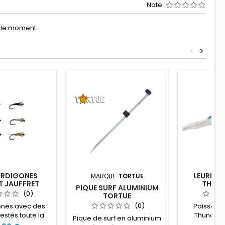
Note
r le moment.
<
>
PERDIGONES
LEURRE 
MARQUE:
TORTUE
T JAUFFRET
THUND
PIQUE SURF ALUMINIUM
(0)
TORTUE
(0)
gones avec des
Poisson 
estés toute la
Thunder 
Pique de surf en aluminium
 4 coins de la
brochet, ba