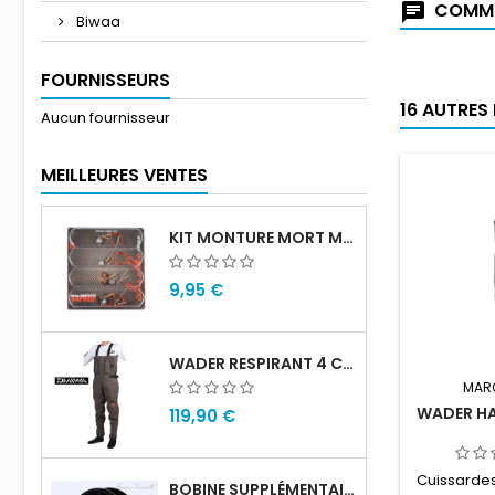
COMME
Biwaa
FOURNISSEURS
16 AUTRES
Aucun fournisseur
MEILLEURES VENTES
KIT MONTURE MORT MANIÉ CARNASSIER DRACHKO (X4)
9,95 €
WADER RESPIRANT 4 COUCHES DAIWA
MAR
WADER H
119,90 €
Cuissardes
BOBINE SUPPLÉMENTAIRE VIVARELLI