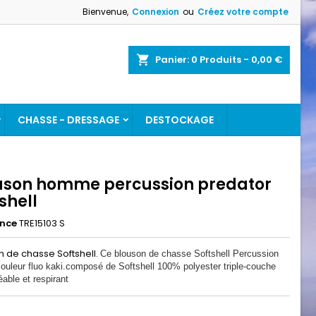
Bienvenue,
Connexion
ou
Créez votre compte
×
×
×
Panier
0
Produits -
0,00 €
CHASSE - DRESSAGE
DESTOCKAGE
n
s
uson homme percussion predator
shell
ence
TRE15103 S
n de chasse Softshell.
Ce blouson de chasse Softshell Percussion
couleur fluo kaki.composé de Softshell 100% polyester triple-couche
able et respirant