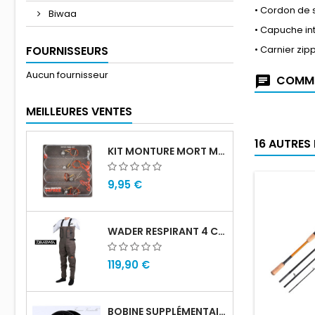
• Cordon de 
Biwaa
• Capuche in
FOURNISSEURS
• Carnier zi
Aucun fournisseur
COMME
MEILLEURES VENTES
16 AUTRES
KIT MONTURE MORT MANIÉ CARNASSIER DRACHKO (X4)
9,95 €
WADER RESPIRANT 4 COUCHES DAIWA
119,90 €
BOBINE SUPPLÉMENTAIRE VIVARELLI