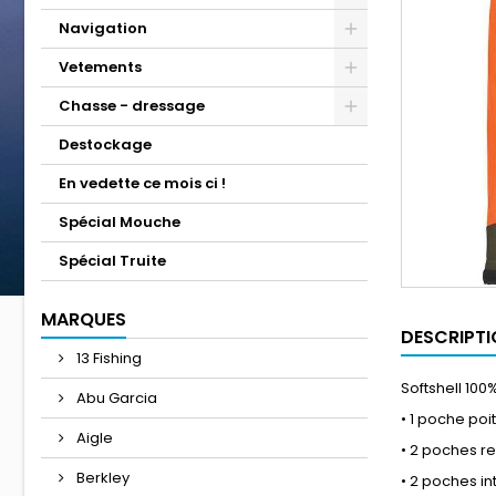
Navigation
Vetements
Chasse - dressage
Destockage
En vedette ce mois ci !
Spécial Mouche
Spécial Truite
MARQUES
DESCRIPTI
13 Fishing
Softshell 100
Abu Garcia
• 1 poche poi
Aigle
• 2 poches 
Berkley
• 2 poches in