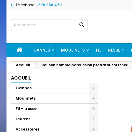
Téléphone:
+376 856 470
A
C
C
Rechercher
add_circle_outline
Vo
No
d'e
ACCUEIL
CANNES
MOULINETS
FIL - TRESSE
Accueil
Blouson homme percussion predator softshell
ACCUEIL
Cannes
Moulinets
Fil - tresse
Leurres
Accessoires