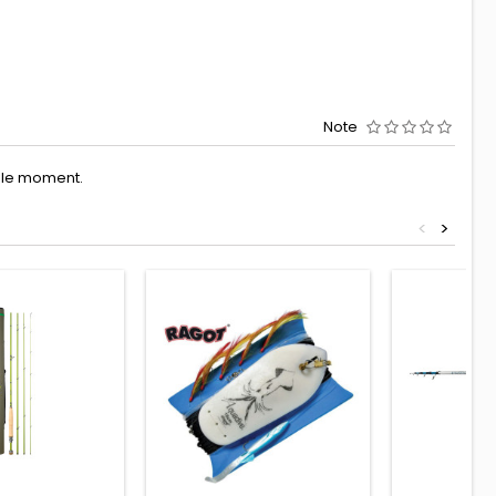
Note
r le moment.
<
>