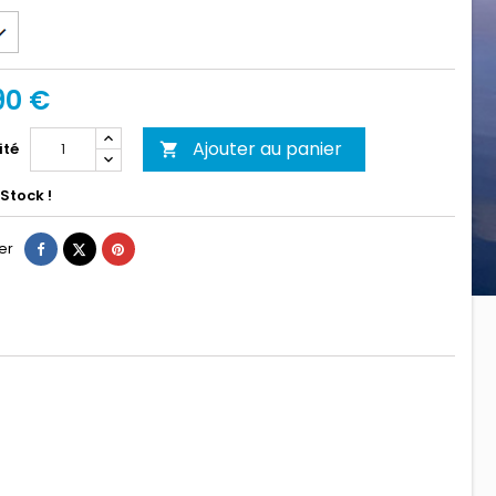
90 €
Ajouter au panier
ité

Stock !
Partager
Tweet
Pinterest
er